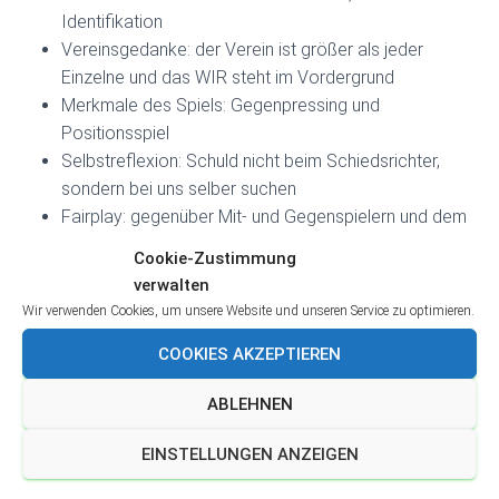
Identifikation
Vereinsgedanke: der Verein ist größer als jeder
Einzelne und das WIR steht im Vordergrund
Merkmale des Spiels: Gegenpressing und
Positionsspiel
Selbstreflexion: Schuld nicht beim Schiedsrichter,
sondern bei uns selber suchen
Fairplay: gegenüber Mit- und Gegenspielern und dem
Schiedsrichter
Cookie-Zustimmung
Entwicklung: Erlebnis vor Ergebnis
verwalten
Mentalität: bedingungsloser Einsatz unabhängig vom
Wir verwenden Cookies, um unsere Website und unseren Service zu optimieren.
Spielstand und absolute Zielstrebigkeit
COOKIES AKZEPTIEREN
Mannschaftsgedanke: jeder stellt seine Qualitäten zu
100% in den Dienst der Mannschaft, egal ob Trainer,
ABLEHNEN
Spieler oder Betreuer
Verantwortungsbewusstsein: der übernimmt auf dem
EINSTELLUNGEN ANZEIGEN
Platz Verantwortung