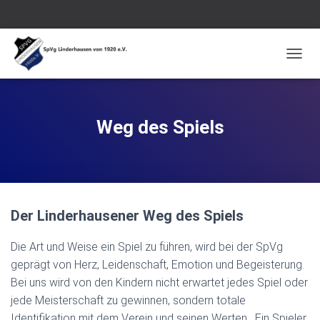
N
A
V
I
G
Weg des Spiels
A
T
I
O
N
U
Der Linderhausener Weg des Spiels
M
S
C
Die Art und Weise ein Spiel zu führen, wird bei der SpVg
H
geprägt von Herz, Leidenschaft, Emotion und Begeisterung.
A
Bei uns wird von den Kindern nicht erwartet jedes Spiel oder
L
T
jede Meisterschaft zu gewinnen, sondern totale
E
Identifikation mit dem Verein und seinen Werten. Ein Spieler