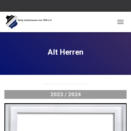
N
A
V
I
G
Alt Herren
A
T
I
O
N
U
M
S
2023 / 2024
C
H
A
L
T
E