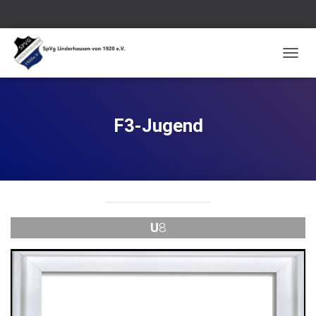
N
A
V
I
G
F3-Jugend
A
T
I
O
N
U
M
S
U
8
C
H
A
L
T
E