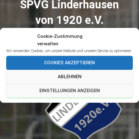
SPVG Linderhausen
von 1920 e.V.
Cookie-Zustimmung
Wahrer Fußball statt Ware Fußball
verwalten
Wir verwenden Cookies, um unsere Website und unseren Service zu optimieren.
COOKIES AKZEPTIEREN
ABLEHNEN
EINSTELLUNGEN ANZEIGEN