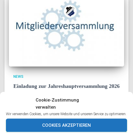
NEWS
Einladung zur Jahreshauptversammlung 2026
Schwelm, 23.02.2026 Sehr geehrte Vereinsmitglieder,
Cookie-Zustimmung
hiermit laden wir zur Jahreshauptversammlung der
verwalten
Spielvereinigung Linderhausen amMiiwoch, den
Wir verwenden Cookies, um unsere Website und unseren Service zu optimieren.
24.03.2026 im Vereinsheim an der Rennbahn ein.Die
Sitzung beginnt um 20:00 Uhr. Tagesordnung 1)
COOKIES AKZEPTIEREN
Begrüßung2) Verlesen des Protokolls 2025 /