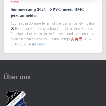
NEWS
Sommercamp 2025 – SPVG meets BMG –
jetzt anmelden
Auch in den Sommerferien rollt der Ball an der Rennbahn!
Borussia Mönchengladbach macht mit ihrer Fohlen
Fussballschule einen Halt in Schwelm und bietet uns und
euch ein professionelles Fussballcamp!
28.07. –
30.07.2025
Weiterlesen…
Über uns