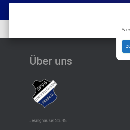
Wir 
C
Über uns
Jesinghauser Str. 48