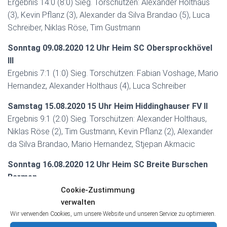
Ergebnis 14:0 (8:0) Sieg. Torschützen: Alexander Holthaus
(3), Kevin Pflanz (3), Alexander da Silva Brandao (5), Luca
Schreiber, Niklas Röse, Tim Gustmann
Sonntag 09.08.2020 12 Uhr Heim SC Obersprockhövel
III
Ergebnis 7:1 (1:0) Sieg. Torschützen: Fabian Voshage, Mario
Hernandez, Alexander Holthaus (4), Luca Schreiber
Samstag 15.08.2020 15 Uhr Heim Hiddinghauser FV II
Ergebnis 9:1 (2:0) Sieg. Torschützen: Alexander Holthaus,
Niklas Röse (2), Tim Gustmann, Kevin Pflanz (2), Alexander
da Silva Brandao, Mario Hernandez, Stjepan Akmacic
Sonntag 16.08.2020 12 Uhr Heim SC Breite Burschen
Barmen
Ergebnis 4:4 (2:2) Remis. Torschützen: Sascha Römer (3),
Cookie-Zustimmung
verwalten
Andrey Jüdicke
Wir verwenden Cookies, um unsere Website und unseren Service zu optimieren.
Donnerstag 20.08.2020 19:30 Uhr Auswärts SG Vorhalle