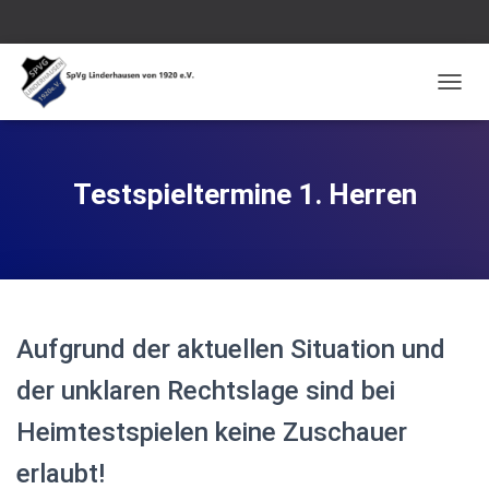
N
A
V
I
G
Testspieltermine 1. Herren
A
T
I
O
N
U
M
Aufgrund der aktuellen Situation und
S
C
der unklaren Rechtslage sind bei
H
A
Heimtestspielen keine Zuschauer
L
T
erlaubt!
E