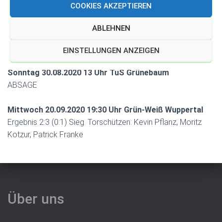
COOKIES AKZEPTIEREN
Ergebnis 2:3 (1:0) Sieg. Torschützen: Thorben Torell, Kevin
Pflanz, Alexander Holthaus
ABLEHNEN
Sonntag 23.08.2020 15 Uhr Auswärts FSV Gevelsberg
EINSTELLUNGEN ANZEIGEN
Ergebnis 2:1 (1:0) Niederlage. Torschütze: Kevin Pflanz
Sonntag 30.08.2020 13 Uhr TuS Grünebaum
ABSAGE
Mittwoch 20.09.2020 19:30 Uhr Grün-Weiß Wuppertal
Ergebnis 2:3 (0:1) Sieg. Torschützen: Kevin Pflanz, Moritz
Kotzur, Patrick Franke
Über uns