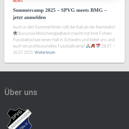
NEWS
Sommercamp 2025 – SPVG meets BMG –
jetzt anmelden
Auch in den Sommerferien rollt der Ball an der Rennbahn!
Borussia Mönchengladbach macht mit ihrer Fohlen
Fussballschule einen Halt in Schwelm und bietet uns und
euch ein professionelles Fussballcamp!
28.07. –
30.07.2025
Weiterlesen…
Über uns