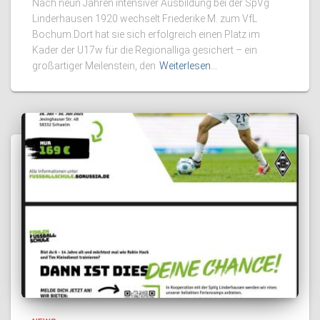
Nach neun Jahren intensiver Ausbildung bei der SpVg
Linderhausen 1920 wechselt Friederike M. zum VfL
Bochum.Dort hat sie sich erfolgreich einen Platz im
Kader der U17w für die Regionalliga gesichert – ein
großartiger Meilenstein, den
Weiterlesen…