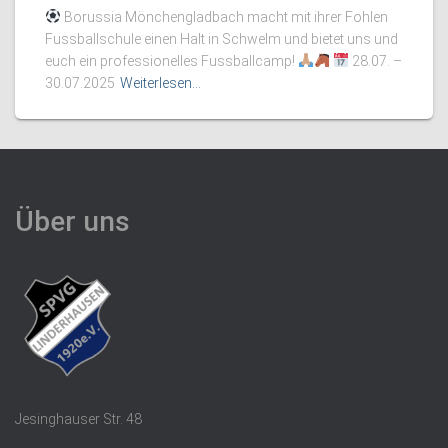
Borussia Mönchengladbach macht mit ihrer Fohlen
Fussballschule einen Halt in Schwelm und bietet uns und
euch ein professionelles Fussballcamp!
28.07. –
30.07.2025
Weiterlesen…
Über uns
Jesinghauser Str. 48