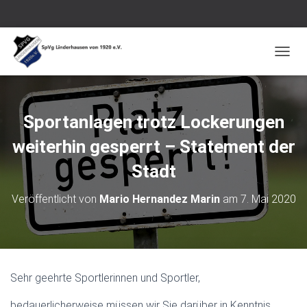
N
A
V
I
G
Sportanlagen trotz Lockerungen
A
T
weiterhin gesperrt – Statement der
I
O
Stadt
N
U
Veröffentlicht von
Mario Hernandez Marin
am
7. Mai 2020
M
S
C
H
A
L
Sehr geehrte Sportlerinnen und Sportler,
T
E
bedauerlicherweise müssen wir Sie darüber in Kenntnis