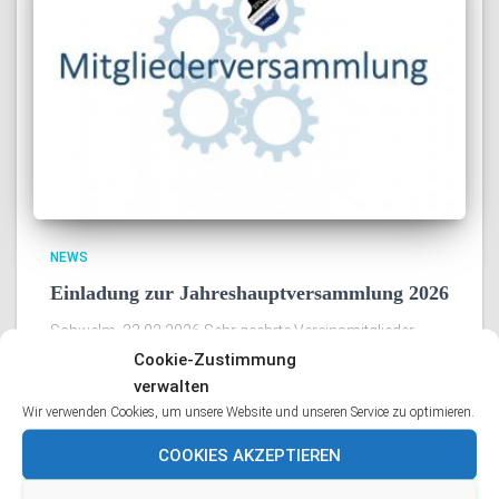
NEWS
Einladung zur Jahreshauptversammlung 2026
Schwelm, 23.02.2026 Sehr geehrte Vereinsmitglieder,
hiermit laden wir zur Jahreshauptversammlung der
Cookie-Zustimmung
Spielvereinigung Linderhausen amMiiwoch, den
verwalten
24.03.2026 im Vereinsheim an der Rennbahn ein.Die
Wir verwenden Cookies, um unsere Website und unseren Service zu optimieren.
Sitzung beginnt um 20:00 Uhr. Tagesordnung 1)
Begrüßung2) Verlesen des Protokolls 2025 /
COOKIES AKZEPTIEREN
Weiterlesen…