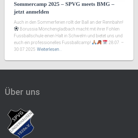
Sommercamp 2025 – SPVG meets BMG –
jetzt anmelden
Auch in den Sommerferien rollt der Ball an der Rennbahn!
Borussia Mönchengladbach macht mit ihrer Fohlen
Fussballschule einen Halt in Schwelm und bietet uns und
euch ein professionelles Fussballcamp!
28.07. –
30.07.2025
Weiterlesen…
Über uns