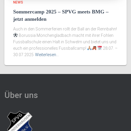
NEWS
Sommercamp 2025 – SPVG meets BMG –
jetzt anmelden
Auch in den Sommerferien rollt der Ball an der Rennbahn!
Borussia Mönchengladbach macht mit ihrer Fohlen
Fussballschule einen Halt in Schwelm und bietet uns und
euch ein professionelles Fussballcamp!
28.07. –
30.07.2025
Weiterlesen…
Über uns