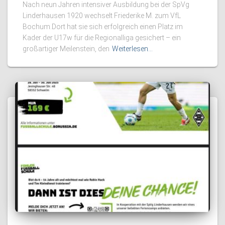
Nach neun Jahren intensiver Ausbildung bei der SpVg
Linderhausen 1920 wechselt Friederike M. zum VfL
Bochum.Dort hat sie sich erfolgreich einen Platz im
Kader der U17w für die Regionalliga gesichert – ein
großartiger Meilenstein, den
Weiterlesen…