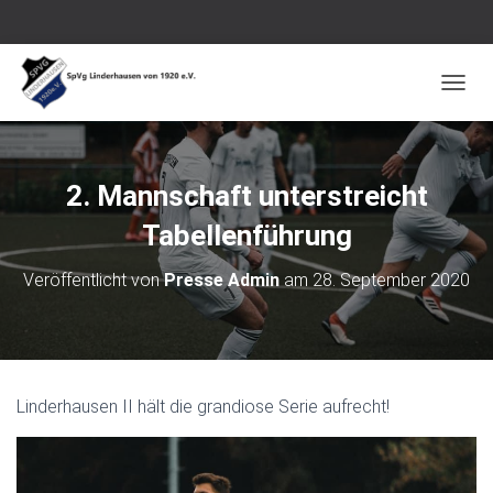
N
A
V
I
G
2. Mannschaft unterstreicht
A
T
Tabellenführung
I
O
Veröffentlicht von
Presse Admin
am
28. September 2020
N
U
M
S
C
H
Linderhausen II hält die grandiose Serie aufrecht!
A
L
T
E